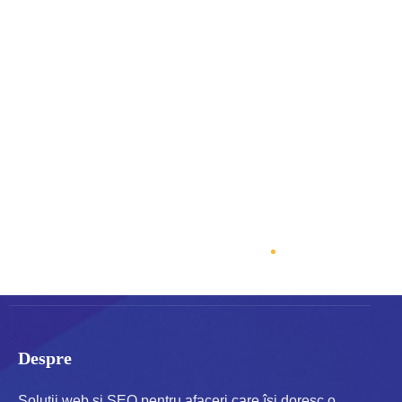
Accept
Politica Politica de
Confidențialitate (GDPR)
Despre
Soluții web și SEO pentru afaceri care își doresc o