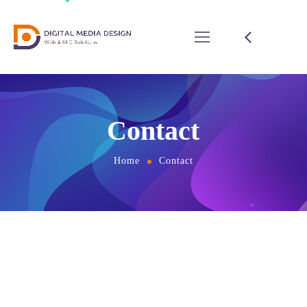
Contact
Home
Contact
CONTACTEAZĂ-NE
Găsim soluția potrivită pentru
afacerea ta