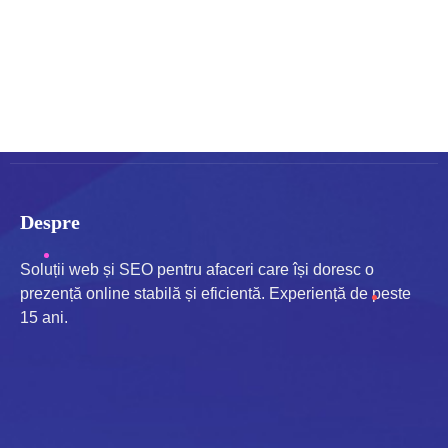
10. Modificări
Ne rezervăm dreptul de a actualiza această
politică. Versiunea afișată pe site este cea
valabilă.
Despre
Soluții web și SEO pentru afaceri care își doresc o
prezență online stabilă și eficientă. Experiență de peste
15 ani.