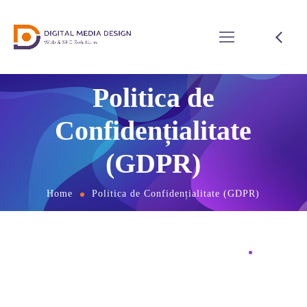
Politica de
Confidențialitate
(GDPR)
Home
Politica de Confidențialitate (GDPR)
Ultima actualizare:
04.01.2026
Această Politică de Confidențialitate descrie
modul în care
Digital Media Design SRL