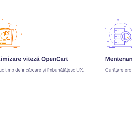
imizare viteză OpenCart
Mentenanț
c timp de încărcare și îmbunătățesc UX.
Curățare eror