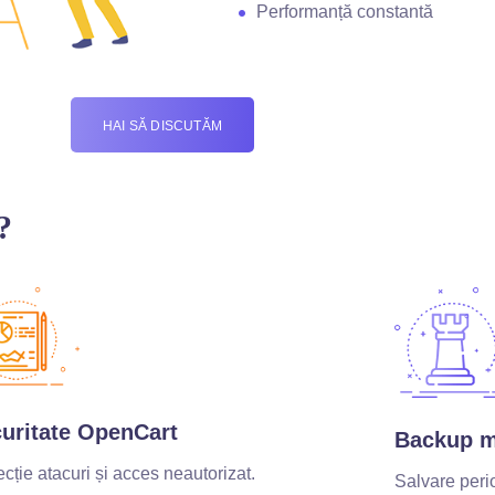
Performanță constantă
HAI SĂ DISCUTĂM
?
uritate OpenCart
Backup m
ecție atacuri și acces neautorizat.
Salvare perio