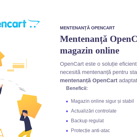
MENTENANȚĂ OPENCART
Mentenanță OpenCar
magazin online
OpenCart este o soluție eficien
necesită mentenanță pentru stabi
mentenanță OpenCart
adaptat
Beneficii:
Magazin online sigur și stabil
Actualizări controlate
Backup regulat
Protecție anti-atac